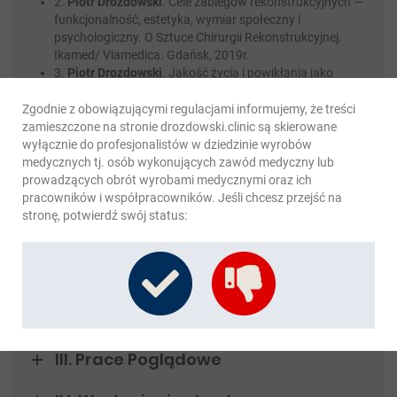
2.
Piotr Drozdowski
. Cele zabiegów rekonstrukcyjnych —
funkcjonalność, estetyka, wymiar społeczny i
psychologiczny. O Sztuce Chirurgii Rekonstrukcyjnej.
Ikamed/ Viamedica. Gdańsk, 2019r.
3.
Piotr Drozdowski
. Jakość życia i powikłania jako
ocena skuteczności chirurgii rekonstrukcyjnej. O Sztuce
Chirurgii Rekonstrukcyjnej. Ikamed/ Viamedica. Gdańsk,
Zgodnie z obowiązującymi regulacjami informujemy, że treści
2019r.
zamieszczone na stronie drozdowski.clinic są skierowane
wyłącznie do profesjonalistów w dziedzinie wyrobów
medycznych tj. osób wykonujących zawód medyczny lub
prowadzących obrót wyrobami medycznymi oraz ich
pracowników i współpracowników. Jeśli chcesz przejść na
stronę, potwierdź swój status:
II. Oryginalne opublikowane
naukowe prace twórcze
III. Prace Poglądowe