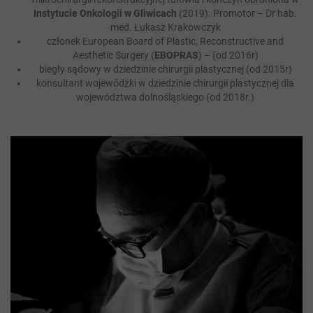
Instytucie Onkologii w Gliwicach
(2019). Promotor – Dr hab.
med. Łukasz Krakowczyk
członek European Board of Plastic, Reconstructive and
Aesthetic Surgery (
EBOPRAS
) – (od 2016r)
biegły sądowy w dziedzinie chirurgii plastycznej (od 2015r)
konsultant wojewódzki w dziedzinie chirurgii plastycznej dla
województwa dolnośląskiego (od 2018r.)