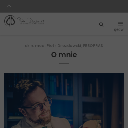
qeqw
dr n. med. Piotr Drozdowski, FEBOPRAS
O mnie