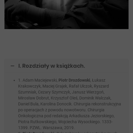
I. Rozdziały w książkach.
1. Adam Maciejewski,
Piotr Drozdowski
, Łukasz
Krakowczyk, Maciej Grajek, Rafał Ulczok, Ryszard
Szumniak, Cezary Szymczyk, Janusz Wierzgoń,
Mirosław Dobrut, Krzysztof Oleś, Dominik Walczak,
Daniel Bula, Karolina Donocik. Chirurgia rekonstrukcyjna
po operacjach z powodu nowotworu. Chirurgia
Onkologiczna pod redakcją Arkadiusza Jeziorskiego,
Piotra Rutkowskiego, Wojciecha Wysockiego. 1333-
1399. PZWL. Warszawa, 2019.