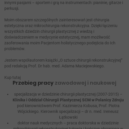
innymi pasjami – sportem i grą na instrumentach: pianinie, gitarze i
perkusji.
Moim obszarem szczególnych zainteresowań jest chirurgia
estetyczna oraz mikrochirurgia rekonstrukcyjna. Dzięki łączeniu
wszystkich dziedzin chirurgii plastycznej z wiedzą i
doświadczeniem w medycynie estetycznej, mam możliwość
zaoferowania moim Pacjentom holistycznego podejścia do Ich
problemów.
Jestem współautorem książki „O sztuce chirurgii rekonstrukcyjnej”
pod redakcją Prof. Dr hab. med. Adama Maciejewskiego.
Kup tutaj
Przebieg pracy
zawodowej i naukowej
specjalizacja w dziedzinie chirurgii plastycznej (2007-2015) –
Klinika i Oddział Chirurgii Plastycznej SCM w Polanicy Zdroju
pod kierownictwem Prof. Kazimierza Kobusa, Prof. Piotra
Wójcickiego. Kierownik specjalizacji – dr n. med. Ireneusz
Łątkowski
doktor nauk medycznych – praca doktorska w dziedzinie
mikrochirurgii rekonstrukcyjnej tułowia i kończyn obroniona w